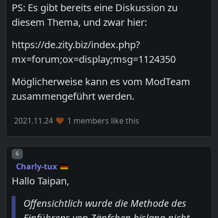
PS: Es gibt bereits eine Diskussion zu
diesem Thema, und zwar hier:
https://de.zity.biz/index.php?
mx=forum;ox=display;msg=1124350
Möglicherweise kann es vom ModTeam
zusammengeführt werden.
2021.11.24
1 members like this
Post number
6
Charly-tux
Hallo Taipan,
Offensichtlich wurde die Methode des
Einführens von Zäpfchen bislang nicht