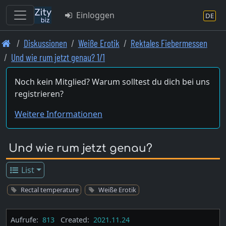
Einloggen
DE
Skip
Diskussionen
Weiße Erotik
Rektales Fiebermessen
to
Und wie rum jetzt genau? 1/1
main
content
Noch kein Mitglied? Warum solltest du dich bei uns
registrieren?
Weitere Informationen
Und wie rum jetzt genau?
List
Rectal temperature
Weiße Erotik
Aufrufe:
813
Created:
2021.11.24