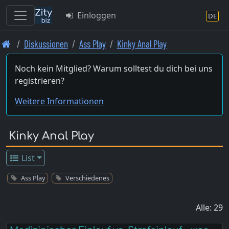
Einloggen
DE
Skip
Diskussionen
Ass Play
Kinky Anal Play
to
main
Noch kein Mitglied? Warum solltest du dich bei uns
content
registrieren?
Weitere Informationen
Kinky Anal Play
List
Ass Play
Verschiedenes
Alle: 29