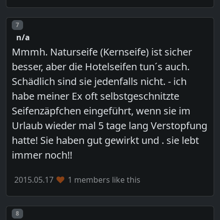
Post number
7
n/a
Mmmh. Naturseife (Kernseife) ist sicher
besser, aber die Hotelseifen tun´s auch.
Schädlich sind sie jedenfalls nicht. - ich
habe meiner Ex oft selbstgeschnitzte
Seifenzäpfchen eingeführt, wenn sie im
Urlaub wieder mal 5 tage lang Verstopfung
hatte! Sie haben gut gewirkt und . sie lebt
immer noch!!
2015.05.17
1 members like this
Post number
8