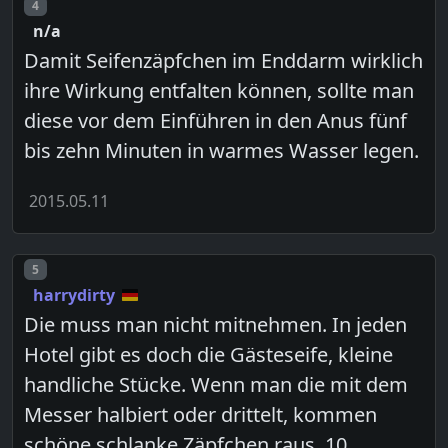
Post number
4
n/a
Damit Seifenzäpfchen im Enddarm wirklich
ihre Wirkung entfalten können, sollte man
diese vor dem Einführen in den Anus fünf
bis zehn Minuten in warmes Wasser legen.
2015.05.11
Post number
5
harrydirty
Die muss man nicht mitnehmen. In jeden
Hotel gibt es doch die Gästeseife, kleine
handliche Stücke. Wenn man die mit dem
Messer halbiert oder drittelt, kommen
schöne schlanke Zäpfchen raus. 10