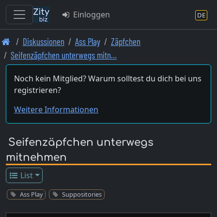
Einloggen
DE
Skip
Diskussionen
Ass Play
Zäpfchen
to
Seifenzäpfchen unterwegs mitn…
main
content
Noch kein Mitglied? Warum solltest du dich bei uns
registrieren?
Weitere Informationen
Seifenzäpfchen unterwegs
mitnehmen
List
Ass Play
Suppositories