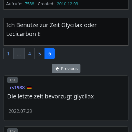
Aufrufe:
7588
Created:
2010.12.03
Ich Benutze zur Zeit Glycilax oder
Lecicarbon E
1
…
4
5
6
Previous
Post number
151
rs1988
Die letzte zeit bevorzugt glycilax
2022.07.29
Post number
152