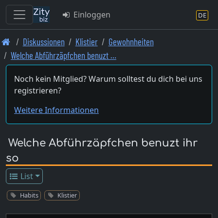
Einloggen
DE
Skip
Diskussionen
Klistier
Gewohnheiten
to
Welche Abführzäpfchen benuzt …
main
content
Noch kein Mitglied? Warum solltest du dich bei uns
registrieren?
Weitere Informationen
Welche Abführzäpfchen benuzt ihr
so
List
Habits
Klistier