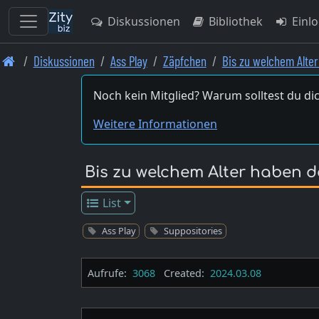
Diskussionen
Bibliothek
Einl
Skip
Diskussionen
Ass Play
Zäpfchen
Bis zu welchem Alte
to
main
Noch kein Mitglied? Warum solltest du dic
content
Weitere Informationen
Bis zu welchem Alter haben d
List
Ass Play
Suppositories
Aufrufe:
3068
Created:
2024.03.08