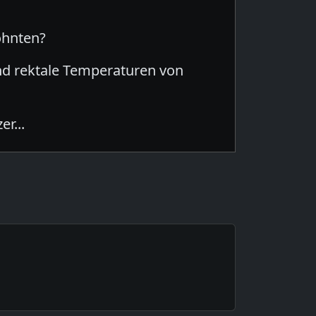
ohnten?
und rektale Temperaturen von
r...