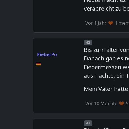
verabreicht zu b
Vor 1 Jahr
1 memb
Post number
42
Bis zum alter vo
FieberPo
Danach gab es no
Fiebermessen war
ausmachte, ein T
Mein Vater hatte
Vor 10 Monate
5
Post number
43