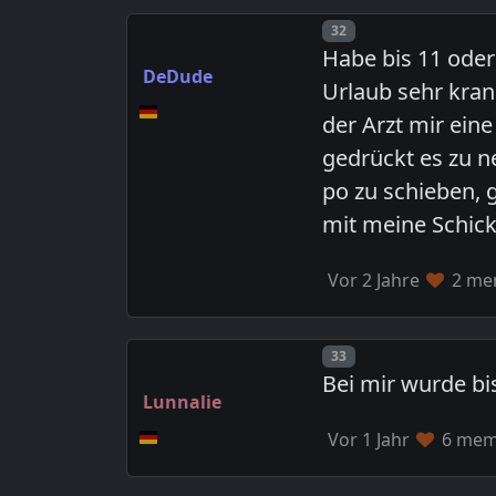
Post number
32
Habe bis 11 ode
DeDude
Urlaub sehr kran
der Arzt mir ein
gedrückt es zu n
po zu schieben, 
mit meine Schic
Vor 2 Jahre
2 mem
Post number
33
Bei mir wurde bi
Lunnalie
Vor 1 Jahr
6 memb