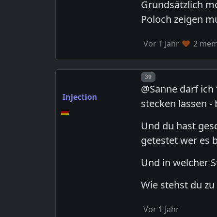
Grundsätzlich mo
Poloch zeigen m
Vor 1 Jahr
2 memb
Post number
39
@Sanne darf ich 
Injection
stecken lassen - 
Und du hast gesc
getestet wer es 
Und in welcher 
Wie stehst du zu
Vor 1 Jahr