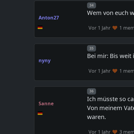
Post number
34
Wem von euch wu
Anton27
Vor 1 Jahr
1 memb
Post number
35
Bei mir: Bis weit
nyny
Vor 1 Jahr
1 memb
Post number
36
Ich müsste so ca
Sanne
Von meinem Vate
waren.
Vor 1 Jahr
3 memb