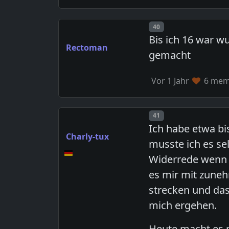
Post number
40
Bis ich 16 war 
Rectoman
gemacht
Vor 1 Jahr
6 memb
Post number
41
Ich habe etwa bi
Charly-tux
musste ich es se
Widerrede wenn m
es mir mit zune
strecken und das
mich ergehen.
Heute macht es 