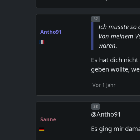
Post number
37
Ich müsste so 
Antho91
Von meinem Va
waren.
Es hat dich nich
geben wollte, we
Vor 1 Jahr
Post number
38
@Antho91
Sanne
Es ging mir dama