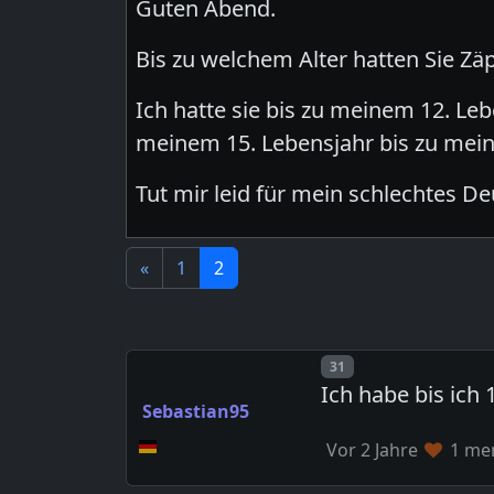
Guten Abend.
Bis zu welchem Alter hatten Sie Zä
Ich hatte sie bis zu meinem 12. Le
meinem 15. Lebensjahr bis zu mein
Tut mir leid für mein schlechtes D
«
1
2
Post number
31
Ich habe bis ic
Sebastian95
Vor 2 Jahre
1 mem