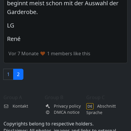
beginnt meist schon mit der Auswahl der
Garderobe.
LG
René
Vor 7 Monate
1 members like this
1
2
Group A
Group B
Group C
Kontakt
Privacy policy
Abschnitt
DE
DMCA notice
Sprache
Copyrights belong to respective holders.
Disclaimer: All photos, images and links to external