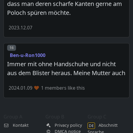
dass man deren scharfe Kanten gerne am
Poloch spüren möchte.
2023.12.07
Post number
16
Ben-u-Ron1000
Immer mit ohne Handschuhe und nicht
aus dem Blister heraus. Meine Mutter auch
2024.01.09
1 members like this
Group A
Group B
Group C
Kontakt
Privacy policy
Abschnitt
DE
DMCA notice
Sprache