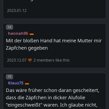
2023.01.12
Post number
14
hannah96
Mit der bloßen Hand hat meine Mutter mir
Zäpfchen gegeben
2023.12.07
2 members like this
Post number
15
Klaus75
Das wäre früher schon daran gescheitert,
dass die Zäpfchen in dicker Alufolie
"eingeschweißt" waren. Ich glaube nicht,