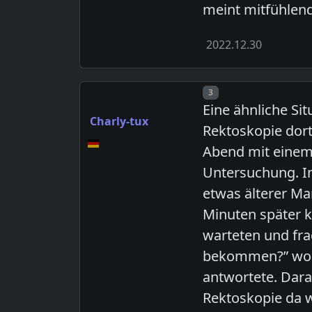
meint mitfühlend
2022.12.30
Post number
3
Eine ähnliche Sit
Charly-tux
Rektoskopie dor
Abend mit einem
Untersuchung. I
etwas älterer M
Minuten später 
warteten und frag
bekommen?” wora
antwortete. Dara
Rektoskopie da wa