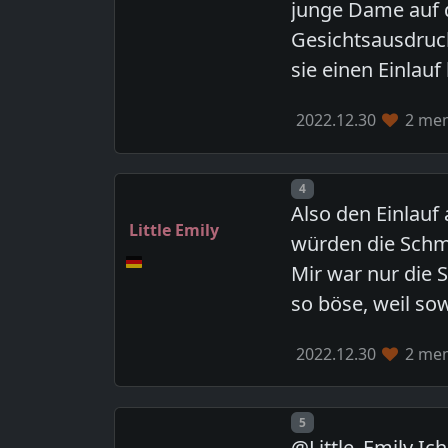
junge Dame auf 
Gesichtsausdruck
sie einen Einlau
2022.12.30
2 mem
Post number
4
Also den Einlauf
Little Emily
würden die Schme
Mir war nur die 
so böse, weil sow
2022.12.30
2 mem
Post number
5
@Little_Emily Ic