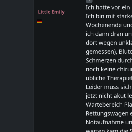
Ich hatte vor ei
Little Emily
Ich bin mit sta
Wochenende und 
ich dann dran u
dort wegen unkl
gemessen), Blutd
Schmerzen durch
noch keine chirur
übliche Therapief
Leider muss sich
jetzt nicht akut
Wartebereich Pla
Rettungswagen e
Notaufnahme und
warten kam die 