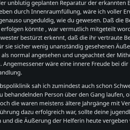
 der unblutig geplanten Reparatur der erkannten 
eben durch Innenraumfüllung, wäre ich voller E
r genauso ungeduldig, wie du gewesen. Daß die B
 erfolgen könnte , war vermutlich mitgeteilt wor
wester bestürzt erkennt, daß die ihr vertraute B
für sie sicher wenig unanständig gesehenen Äuße
 als normal angesehen und ungeachtet der Mithö
e. Angemessener wäre eine innere Freude bei dir
andlung.
bspoliklinik sah ich zumindest auch schon Schwes
 zu behandelnden Person über den Gang laufen, 
ch die waren meistens ältere Jahrgänge mit Ve
hrung dazu erfolgreich war, sollte deine jugend
 und die Äußerung der Helferin heute vergebe