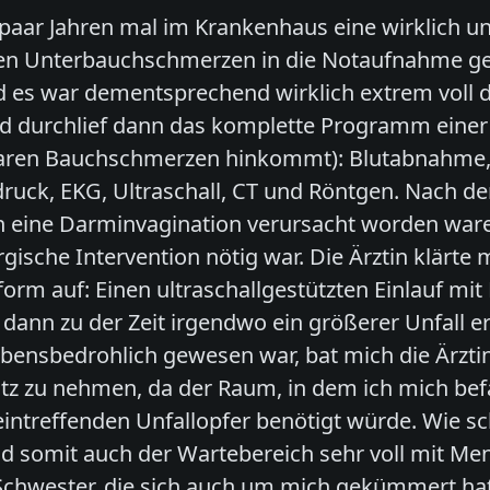
n paar Jahren mal im Krankenhaus eine wirklich 
rken Unterbauchschmerzen in die Notaufnahme ge
es war dementsprechend wirklich extrem voll do
nd durchlief dann das komplette Programm eine
aren Bauchschmerzen hinkommt): Blutabnahme, T
ruck, EKG, Ultraschall, CT und Röntgen. Nach d
 eine Darminvagination verursacht worden waren
gische Intervention nötig war. Die Ärztin klärte 
orm auf: Einen ultraschallgestützten Einlauf mit
 dann zu der Zeit irgendwo ein größerer Unfall e
 lebensbedrohlich gewesen war, bat mich die Ärzt
tz zu nehmen, da der Raum, in dem ich mich befa
intreffenden Unfallopfer benötigt würde. Wie s
 somit auch der Wartebereich sehr voll mit Me
Schwester, die sich auch um mich gekümmert hat