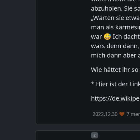
abzuholen. Sie s
„Warten sie etwa
man als karmesin
war 😅 Ich dacht
wärs denn dann,
mich dann aber a
Wie hättet ihr s
* Hier ist der Lin
https://de.wikip
2022.12.30
7 mem
Post number
2