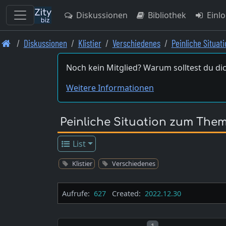
Diskussionen
Bibliothek
Einl
Skip
Diskussionen
Klistier
Verschiedenes
Peinliche Situa
to
main
Noch kein Mitglied? Warum solltest du dic
content
Weitere Informationen
Peinliche Situation zum Them
List
Klistier
Verschiedenes
Aufrufe:
627
Created:
2022.12.30
Post number
1