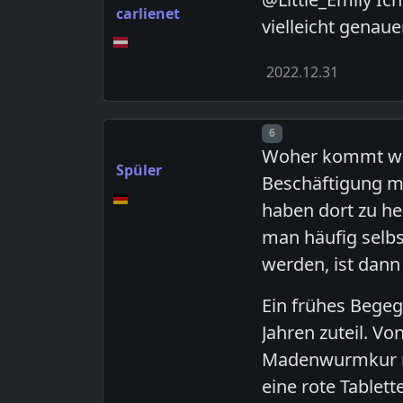
carlienet
vielleicht genaue
2022.12.31
Post number
6
Woher kommt wohl
Spüler
Beschäftigung mi
haben dort zu hel
man häufig selbs
werden, ist dann 
Ein frühes Begeg
Jahren zuteil. Vo
Madenwurmkur na
eine rote Tablet