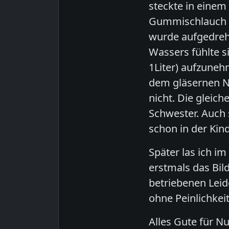
steckte in einem
Gummischlauch v
wurde aufgedreh
Wassers fühlte s
1Liter) aufzuneh
dem gläsernen N
nicht. Die gleic
Schwester. Auch 
schon in der Kin
Später las ich 
erstmals das Bil
betriebenen Leid
ohne Peinlichkeit 
Alles Gute für N