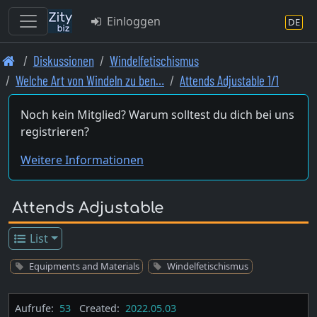
Einloggen
DE
Skip
Diskussionen
Windelfetischismus
to
Welche Art von Windeln zu ben…
Attends Adjustable 1/1
main
content
Noch kein Mitglied? Warum solltest du dich bei uns
registrieren?
Weitere Informationen
Attends Adjustable
List
Equipments and Materials
Windelfetischismus
Aufrufe:
53
Created:
2022.05.03