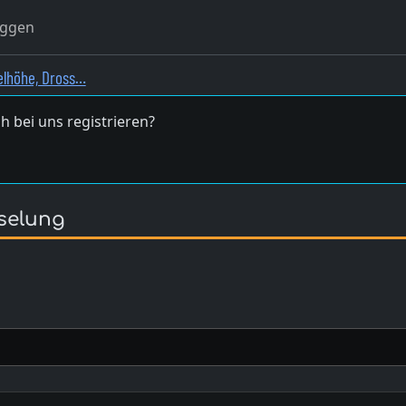
oggen
elhöhe, Dross…
h bei uns registrieren?
sselung