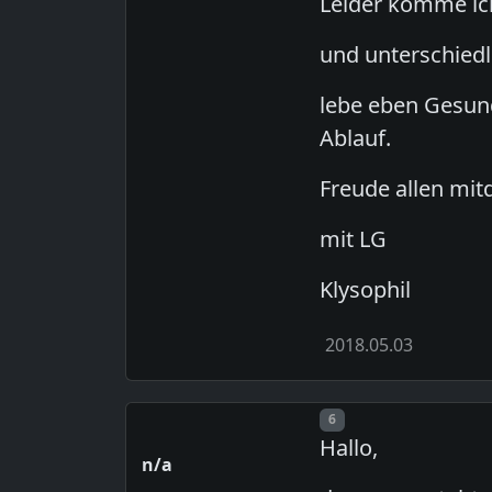
Leider komme ic
und unterschiedl
lebe eben Gesun
Ablauf.
Freude allen mi
mit LG
Klysophil
2018.05.03
Post number
6
Hallo,
n/a