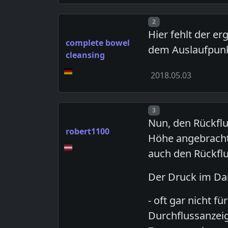
Post number
2
Hier fehlt der er
complete bowel
dem Auslaufpunkt
cleansing
2018.05.03
Post number
3
Nun, den Rückflus
robert1100
Höhe angebracht
auch den Rückflu
Der Druck im Dar
- oft gar nicht 
Durchflussanzeig