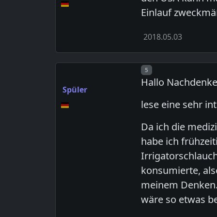
Einlauf zweckmäß
2018.05.03
Post number
5
Hallo Nachdenke
Spüler
lese eine sehr in
Da ich die mediz
habe ich frühzei
Irrigatorschlauc
konsumierte, al
meinem Denken. H
wäre so etwas b