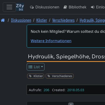
Diskussionen
Bibliothek
Einl
Skip
Diskussionen
Klistier
Verschiedenes
Hydraulik, Spieg
to
main
Noch kein Mitglied? Warum solltest du dic
content
Weitere Informationen
Hydraulik, Spiegelhöhe, Dro
List
Klistier
Verschiedenes
Aufrufe:
206
Created:
2018.05.03
Post number
1