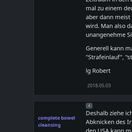
mal zu einem de
aber dann meist 
wird. Man also d
unangenehme Situ
Generell kann ma
"Strafeinlauf", 
lg Robert
2018.05.03
Post number
4
Deshalb ziehe ic
complete bowel
Abknicken des Ir
cleansing
den USA kann ma