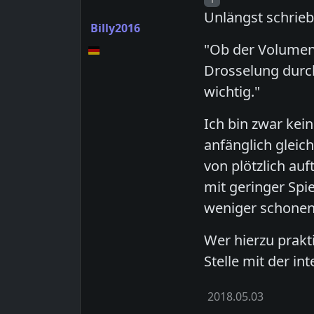
Unlängst schrieb 
Billy2016
"Ob der Volumens
Drosselung durch
wichtig."
Ich bin zwar kein
anfänglich gleic
von plötzlich au
mit geringer Spi
weniger schonend
Wer hierzu prakti
Stelle mit der in
2018.05.03