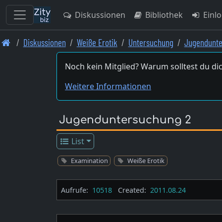
Diskussionen
Bibliothek
Einl
Skip
Diskussionen
Weiße Erotik
Untersuchung
Jugendunte
to
main
Noch kein Mitglied? Warum solltest du dic
content
Weitere Informationen
Jugenduntersuchung 2
List
Examination
Weiße Erotik
Aufrufe:
10518
Created:
2011.08.24