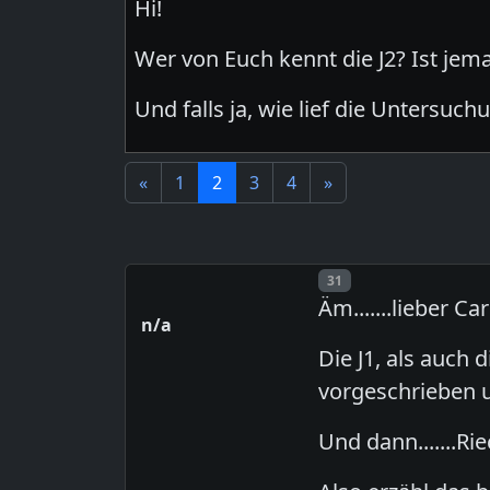
Hi!
Wer von Euch kennt die J2? Ist je
Und falls ja, wie lief die Untersuch
«
1
2
3
4
»
Post number
31
Äm.......lieber Ca
n/a
Die J1, als auch 
vorgeschrieben 
Und dann.......Ri