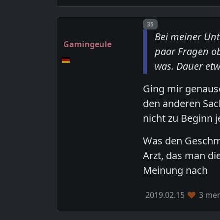
Post number
35
Bei meiner Un
Gamingeule
paar Fragen ob
was. Dauer etw
Ging mir genaus
den anderen Sach
nicht zu Beginn 
Was den Geschmac
Arzt, das man di
Meinung nach
2019.02.15
3 mem