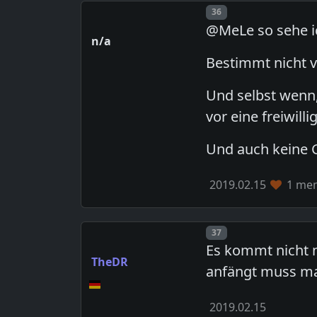
Post number
36
@MeLe so sehe i
n/a
Bestimmt nicht v
Und selbst wenn, 
vor eine freiwill
Und auch keine 
2019.02.15
1 mem
Post number
37
Es kommt nicht n
TheDR
anfängt muss ma
2019.02.15