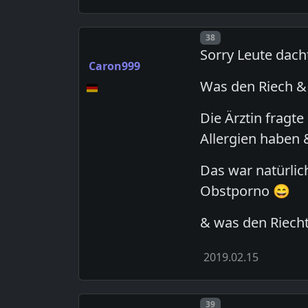
Post number
38
Sorry Leute dac
Caron999
Was den Riech &
Die Ärztin fragt
Allergien haben 
Das war natürlich
Obstporno 😄
& was den Riecht
2019.02.15
Post number
39