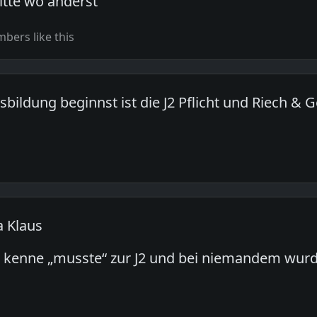
itte wo anderst
bers like this
bildung beginnst ist die J2 Pflicht und Riech &
a Klaus
 kenne „musste“ zur J2 und bei niemandem wurd