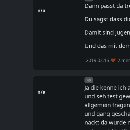
Dann passt da t
n/a
Du sagst dass d
Damit sind Juge
Und das mit dem 
2019.02.15
2 mem
Post number
40
Ja die kenne ich
n/a
und seh test gew
allgemein fragen
und gang gescha
nackt da wurde n