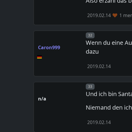
Also erzähl das b
2019.02.14
1 mem
Post number
32
Wenn du eine Aus
Caron999
dazu
2019.02.14
Post number
33
Und ich bin Sant
n/a
Niemand den ich
2019.02.14