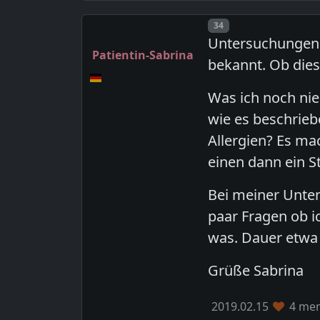
Post number
34
Untersuchungen z
Patientin-Sabrina
bekannt. Ob dies
Was ich noch nie
wie es beschrieb
Allergien? Es ma
einen dann ein 
Bei meiner Unte
paar Fragen ob i
was. Dauer etwa 
Grüße Sabrina
2019.02.15
4 mem