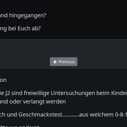
mand hingegangen?
ung bei Euch ab?
Previous
ron
die J2 sind freiwillige Untersuchungen beim Kind
und oder verlangt werden
ech und Geschmackstest............aus welchem 0-8