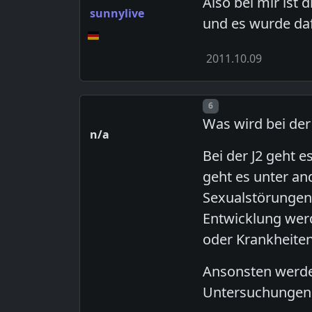
Also bei mir ist 
sunnylive
und es wurde da
2011.10.09
Post number
6
Was wird bei der
n/a
Bei der J2 geht
geht es unter a
Sexualstörungen,
Entwicklung werd
oder Krankheiten
Ansonsten werde
Untersuchungen 