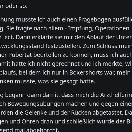
r oder so.
hung musste ich auch einen Fragebogen ausfülle
g. Sie fragte nach allem - Impfung, Operationen, 
n, ect. Dann erklärte sie mir den Ablauf der Un
wicklungsstand festzustellen. Zum Schluss mein
ner Pubertät beurteilen zu können, muss ich au
mit hatte ich nicht gerechnet und ich merkte, w
aufs, bei dem ich nur in Boxershorts war, mein 
enken musste, was sie gesagt hatte.
g begann dann damit, dass mich die Arzthelfer
ich Bewegungsübungen machen und gegen einen
den die Gelenke und der Rücken abgetastet. Dan
n und Ohren dran und schließlich wurde der B
usend mal abgehorcht.