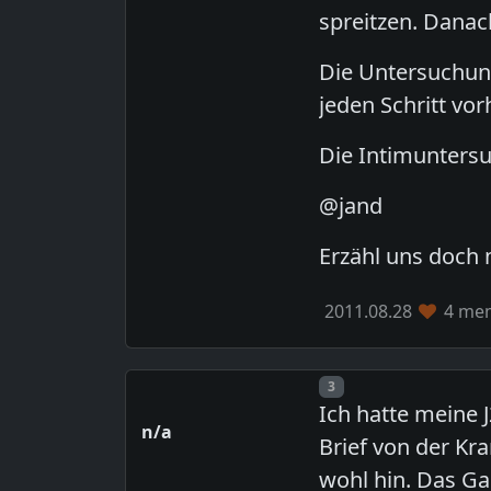
spreitzen. Danac
Die Untersuchung
jeden Schritt vo
Die Intimunters
@jand
Erzähl uns doch 
2011.08.28
4 mem
Post number
3
Ich hatte meine 
n/a
Brief von der Kr
wohl hin. Das Ga