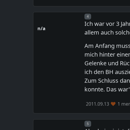
Post number
4
Ich war vor 3 Jah
n/a
allem auch solc
Am Anfang musst
mich hinter ein
Gelenke und Rüc
ich den BH auszi
Zum Schluss dann
konnte. Das war'
2011.09.13
1 mem
Post number
5