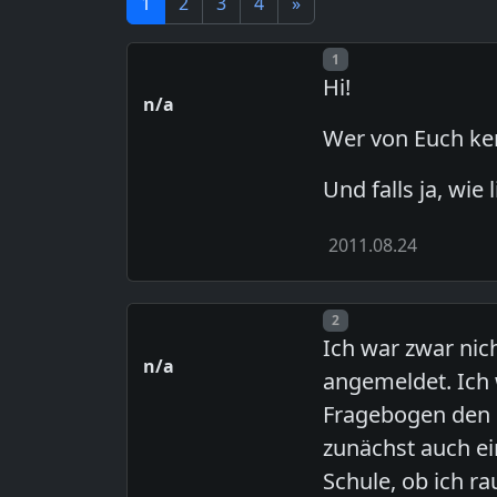
1
2
3
4
»
Post number
1
Hi!
n/a
Wer von Euch ken
Und falls ja, wie
2011.08.24
Post number
2
Ich war zwar nic
n/a
angemeldet. Ich 
Fragebogen den 
zunächst auch ei
Schule, ob ich r