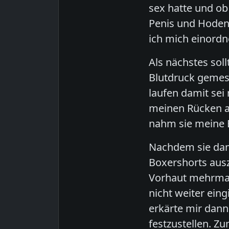
sex hatte und ob
Penis und Hodens
ich mich einordn
Als nächstes sol
Blutdruck gemess
laufen damit sei
meinen Rücken ab
nahm sie meine B
Nachdem sie dami
Boxershorts ausz
Vorhaut mehrmals
nicht weiter ein
erkärte mir dann
festzustellen. Z