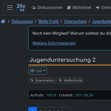
Diskussionen
Bibliothek
Einl
Skip
Diskussionen
Weiße Erotik
Untersuchung
Jugendunte
to
main
Noch kein Mitglied? Warum solltest du dic
content
Weitere Informationen
Jugenduntersuchung 2
List
Examination
Weiße Erotik
Aufrufe:
10518
Created:
2011.08.24