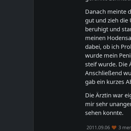
Danach meinte di
gut und zieh die
beruhigt und sta
meinen Hodensack
dabei, ob ich Pr
wurde mein Penis
steif wurde. Die
Anschließend wu
gab ein kurzes 
Die Ärztin war ei
mir sehr unangen
sehen konnte.
2011.09.06
3 mem