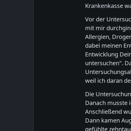
Krankenkasse wa
Vor der Untersuc
mit mir durchgin
Allergien, Droge
dabei meinen Ent
Entwicklung Dei
untersuchen". Da
Untersuchungsabl
weil ich daran d
Die Untersuchun
Danach musste 
Anschließend wur
Dann kamen Auge
gefühlte zehnta