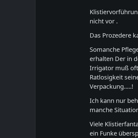
Klistiervorführu
nicht vor .
Das Prozedere k
Somanche Pfleged
erhalten Der in 
Irrigator muß of
Ratlosigkeit sei
Verpackung.....!
Ich kann nur beh
manche Situation
Viele Klistierfan
ein Funke übersp