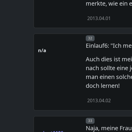
merkte, wie ein e
2013.04.01
Post number
32
Einlauf6: "Ich me
n/a
Auch dies ist me
nach sollte eine 
man einen solchen
doch lernen!
2013.04.02
Post number
33
Naja, meine Frau