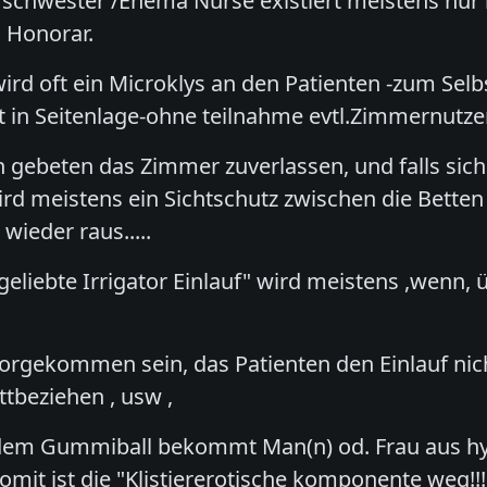
schwester /Enema Nurse existiert meistens nur 
 Honorar.
wird oft ein Microklys an den Patienten -zum Se
et in Seitenlage-ohne teilnahme evtl.Zimmernutzer
gebeten das Zimmer zuverlassen, und falls sich
ird meistens ein Sichtschutz zwischen die Betten
wieder raus.....
eliebte Irrigator Einlauf" wird meistens ,wenn
vorgekommen sein, das Patienten den Einlauf nicht
ttbeziehen , usw ,
s dem Gummiball bekommt Man(n) od. Frau aus h
omit ist die "Klistiererotische komponente weg!!!