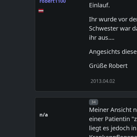
robert1100
Einlauf.
Ihr wurde vor de
Schwester war da
ihr aus....
Angesichts diese
Grüße Robert
2013.04.02
Post number
34
Meiner Ansicht 
n/a
einer Patientin "
liegt es jedoch 