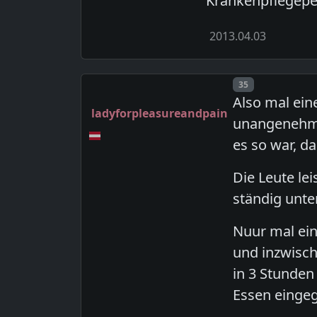
Krankenpflegepe
2013.04.03
Post number
35
Also mal ein
ladyforpleasureandpain
unangenehme
es so war, da
Die Leute le
ständig unte
Nuur mal ein
und inzwisch
in 3 Stunde
Essen eingeg