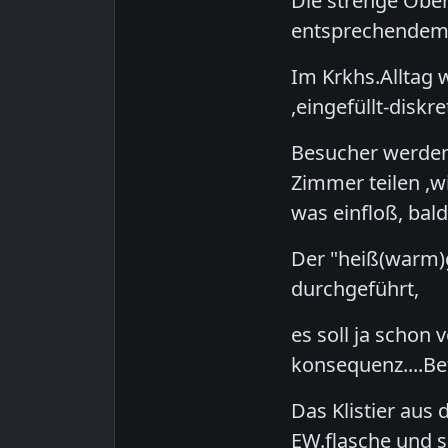
Die strenge Ober
entsprechendem
Im Krkhs.Alltag 
,eingefüllt-diskr
Besucher werden 
Zimmer teilen ,w
was einfloß, bald 
Der "heiß(warm)g
durchgeführt,
es soll ja schon 
konsequenz....Be
Das Klistier au
EW.flasche und s