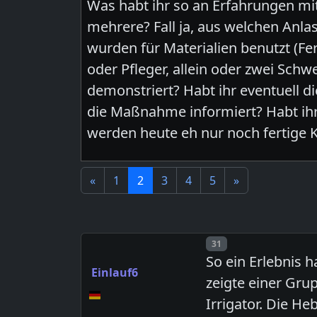
Was habt ihr so an Erfahrungen mi
mehrere? Fall ja, aus welchen Anl
wurden für Materialien benutzt (Fert
oder Pfleger, allein oder zwei Sch
demonstriert? Habt ihr eventuell 
die Maßnahme informiert? Habt ih
werden heute eh nur noch fertige 
«
1
2
3
4
5
»
Post number
31
So ein Erlebnis 
Einlauf6
zeigte einer Gru
Irrigator. Die H