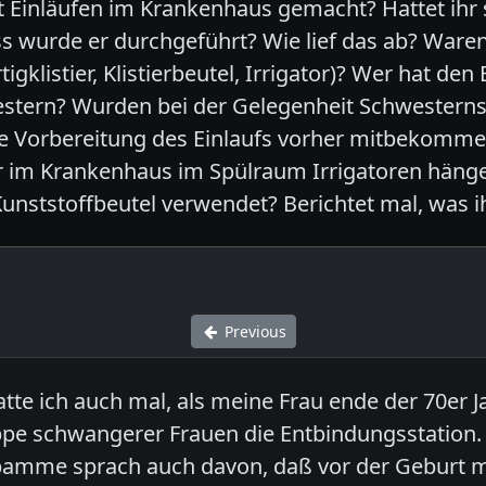
t Einläufen im Krankenhaus gemacht? Hattet ihr 
ass wurde er durchgeführt? Wie lief das ab? War
igklistier, Klistierbeutel, Irrigator)? Wer hat de
western? Wurden bei der Gelegenheit Schwesterns
die Vorbereitung des Einlaufs vorher mitbekomm
r im Krankenhaus im Spülraum Irrigatoren häng
Kunststoffbeutel verwendet? Berichtet mal, was 
Previous
hatte ich auch mal, als meine Frau ende der 70e
ppe schwangerer Frauen die Entbindungsstation.
ebamme sprach auch davon, daß vor der Geburt me