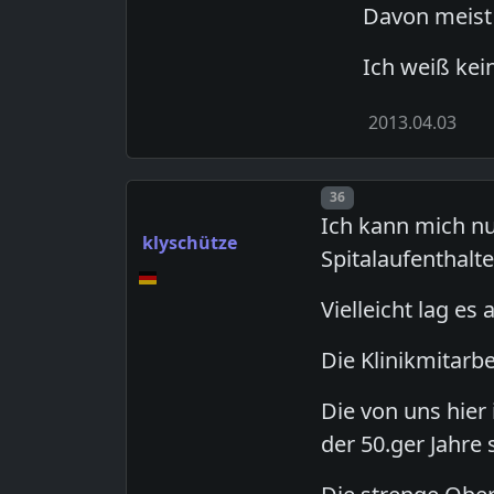
Davon meist 
Ich weiß kei
2013.04.03
Post number
36
Ich kann mich n
klyschütze
Spitalaufenthalte
Vielleicht lag es 
Die Klinikmitarb
Die von uns hier
der 50.ger Jahre s