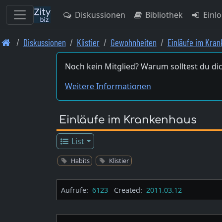
Diskussionen
Bibliothek
Einl
Skip
Diskussionen
Klistier
Gewohnheiten
Einläufe im Kra
to
main
Noch kein Mitglied? Warum solltest du dic
content
Weitere Informationen
Einläufe im Krankenhaus
List
Habits
Klistier
Aufrufe:
6123
Created:
2011.03.12