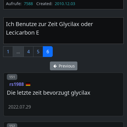
Aufrufe:
7588
Created:
2010.12.03
Ich Benutze zur Zeit Glycilax oder
Lecicarbon E
1
…
4
5
6
Previous
Post number
151
rs1988
Die letzte zeit bevorzugt glycilax
2022.07.29
Post number
152