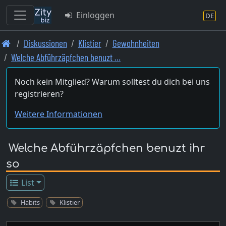
Einloggen
DE
Skip
Diskussionen
Klistier
Gewohnheiten
to
Welche Abführzäpfchen benuzt …
main
content
Noch kein Mitglied? Warum solltest du dich bei uns
registrieren?
Weitere Informationen
Welche Abführzäpfchen benuzt ihr
so
List
Habits
Klistier