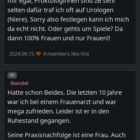
mir egal, Proktologinnen sind zB sehr
selten dafür traf ich oft auf Urologen
(Niere). Sorry also festlegen kann ich mich
da echt nicht. Oder gehts um Spiele? Da
dann 100% Frauen und nur Frauen!!
2024.06.15
4 members like this
Post number
99
Nandel
Hatte schon Beides. Die letzten 10 Jahre
war ich bei einem Frauenarzt und war
mega zufrieden. Leider ist er in den
Ruhestand gegangen.
Seine Praxisnachfolge ist eine Frau. Auch