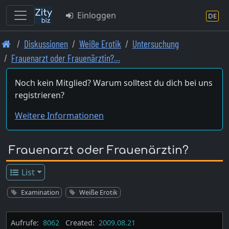
Einloggen
DE
Skip
Diskussionen
Weiße Erotik
Untersuchung
to
Frauenarzt oder Frauenärztin?…
main
content
Noch kein Mitglied? Warum solltest du dich bei uns
registrieren?
Weitere Informationen
Frauenarzt oder Frauenärztin?
List
Examination
Weiße Erotik
Aufrufe:
8062
Created:
2009.08.21