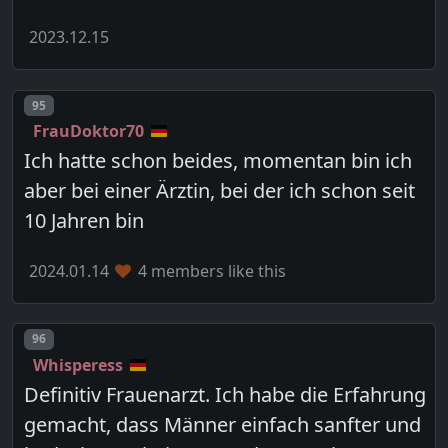
2023.12.15
Post number
95
FrauDoktor70
Ich hatte schon beides, momentan bin ich
aber bei einer Ärztin, bei der ich schon seit
10 Jahren bin
2024.01.14
4 members like this
Post number
96
Whisperess
Definitiv Frauenarzt. Ich habe die Erfahrung
gemacht, dass Männer einfach sanfter und