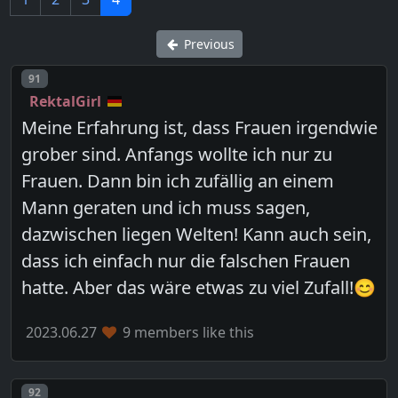
Previous
Post number
91
RektalGirl
Meine Erfahrung ist, dass Frauen irgendwie
grober sind. Anfangs wollte ich nur zu
Frauen. Dann bin ich zufällig an einem
Mann geraten und ich muss sagen,
dazwischen liegen Welten! Kann auch sein,
dass ich einfach nur die falschen Frauen
hatte. Aber das wäre etwas zu viel Zufall!😊
2023.06.27
9 members like this
Post number
92