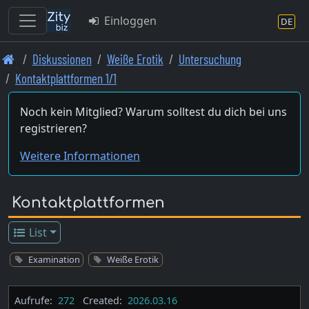
Einloggen
DE
Skip
Diskussionen
Weiße Erotik
Untersuchung
to
Kontaktplattformen 1/1
main
content
Noch kein Mitglied? Warum solltest du dich bei uns
registrieren?
Weitere Informationen
Kontaktplattformen
List
Examination
Weiße Erotik
Aufrufe:
272
Created:
2026.03.16