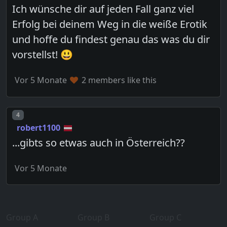
Ich wünsche dir auf jeden Fall ganz viel
Erfolg bei deinem Weg in die weiße Erotik
und hoffe du findest genau das was du dir
vorstellst! 😃
Vor 5 Monate
2 members like this
Post number
4
robert1100
...gibts so etwas auch in Österreich??
Vor 5 Monate
Group A
Group B
Group C