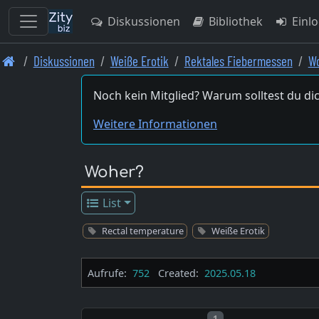
Diskussionen
Bibliothek
Einl
Skip
Diskussionen
Weiße Erotik
Rektales Fiebermessen
Wo
to
main
Noch kein Mitglied? Warum solltest du dic
content
Weitere Informationen
Woher?
List
Rectal temperature
Weiße Erotik
Aufrufe:
752
Created:
2025.05.18
Post number
1