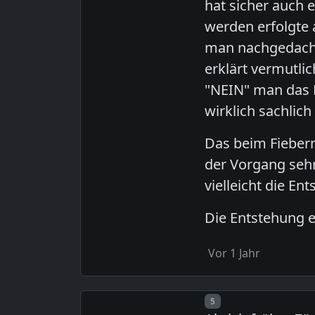
hat sicher auch 
werden erfolgte 
man nachgedacht
erklärt vermutli
"NEIN" man das 
wirklich sachlich
Das beim Fieber
der Vorgang sehr
vielleicht die En
Die Entstehung ei
Vor 1 Jahr
Post number
5