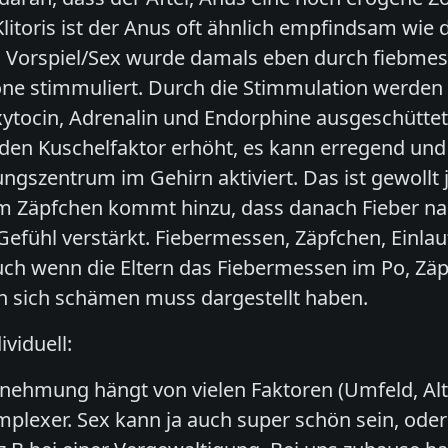
 Klitoris ist der Anus oft ähnlich empfindsam wie 
 Vorspiel/Sex wurde damals eben durch fiebmesse
one stimmuliert. Durch die Stimmulation werde
ytocin, Adrenalin und Endorphine ausgeschütte
 den Kuschelfaktor erhöht, es kann erregend und
ngszentrum im Gehirn aktiviert. Das ist gewollt 
nem Zäpfchen kommt hinzu, dass danach Fieber nac
Gefühl verstärkt. Fiebermessen, Zäpfchen, Einlauf
ch wenn die Eltern das Fiebermessen im Po, Zäpf
n sich schämen muss dargestellt haben.
viduell:
hmung hängt von vielen Faktoren (Umfeld, Alter, 
mplexer. Sex kann ja auch super schön sein, ode