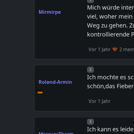
Mich würde inte
Mirmirpe
viel, woher mein
Weg zu gehen. Zu
kontrollierende 
Vor 1 Jahr
2 memb
Post number
2
Ich mochte es sc
Roland-Armin
schön,das Fiebe
Vor 1 Jahr
Post number
3
Ich kann es leid
MercuryTherm