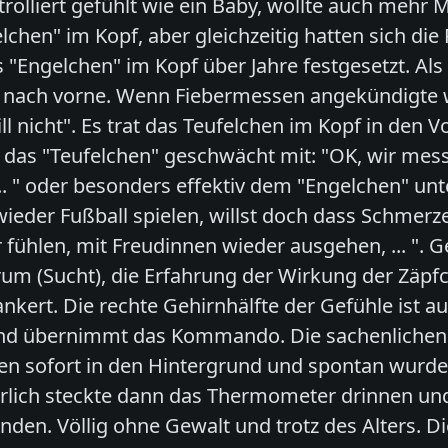
trolliert gefühlt wie ein Baby, wollte auch mehr M
lchen" im Kopf, aber gleichzeitig hatten sich di
s "Engelchen" im Kopf über Jahre festgesetzt. A
 nach vorne. Wenn Fiebermessen angekündigte w
ill nicht". Es trat das Teufelchen im Kopf in den
das "Teufelchen" geschwächt mit: "OK, wir mess
.. " oder besonders effektiv dem "Engelchen" unt
 wieder Fußball spielen, willst doch dass Schmer
er fühlen, mit Freudinnen wieder ausgehen, ... "
m (Sucht), die Erfahrung der Wirkung der Zäpfch
ankert. Die rechte Gehirnhälfte der Gefühle ist
und übernimmt das Kommando. Die sachenlichen
ten sofort in den Hintergrund und spontan wurde
rlich steckte dann das Thermometer drinnen und
den. Völlig ohne Gewalt und trotz des Alters. D