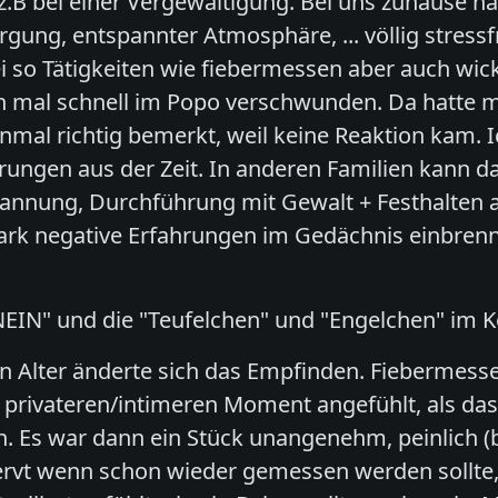
z.B bei einer Vergewaltigung. Bei uns zuhause ha
rgung, entspannter Atmosphäre, ... völlig stress
i so Tätigkeiten wie fiebermessen aber auch wic
n mal schnell im Popo verschwunden. Da hatte m
inmal richtig bemerkt, weil keine Reaktion kam. I
rungen aus der Zeit. In anderen Familien kann da
annung, Durchführung mit Gewalt + Festhalten a
stark negative Erfahrungen im Gedächnis einbre
NEIN" und die "Teufelchen" und "Engelchen" im K
 Alter änderte sich das Empfinden. Fiebermesse
 privateren/intimeren Moment angefühlt, als das 
ten. Es war dann ein Stück unangenehm, peinlic
rvt wenn schon wieder gemessen werden sollte, m