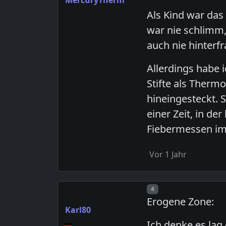
Als Kind war das
war nie schlimm,
auch nie hinterf
Allerdings habe 
Stifte als Therm
hineingesteckt. 
einer Zeit, in d
Fiebermessen im 
Vor 1 Jahr
Post number
4
Erogene Zone:
Karl80
Ich denke es lag