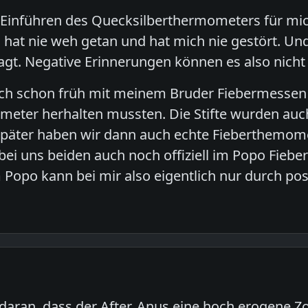
 Einführen des Quecksilberthermometers für mich
 hat nie weh getan und hat mich nie gestört. Und
ragt. Negative Erinnerungen können es also nicht 
ich schon früh mit meinem Bruder Fiebermessen
ometer herhalten mussten. Die Stifte wurden auch
Später haben wir dann auch echte Fieberthemome
er bei uns beiden auch noch offiziell im Popo Fi
Popo kann bei mir also eigentlich nur durch pos
 daran, dass der After, Anus eine hoch erogene Z