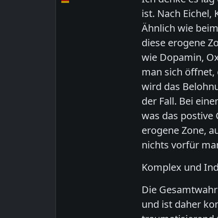
ist. Nach Eichel,
Ähnlich wie beim
diese erogene Z
wie Dopamin, Ox
man sich öffnet,
wird das Belohnu
der Fall. Bei ei
was das postive 
erogene Zone, au
nichts vorfür ma
Komplex und Indi
Die Gesamtwahrne
und ist daher ko