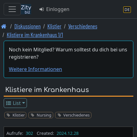
Einloggen
DE
Skip
Diskussionen
Klistier
Verschiedenes
to
Klistiere im Krankenhaus 1/1
main
content
Noch kein Mitglied? Warum solltest du dich bei uns
registrieren?
Weitere Informationen
Klistiere im Krankenhaus
List
Klistier
Nursing
Verschiedenes
Aufrufe:
302
Created:
2024.12.28