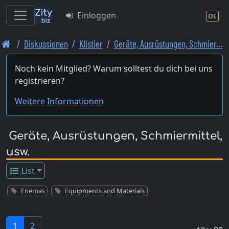
Einloggen
DE
Skip
Diskussionen
Klistier
Geräte, Ausrüstungen, Schmier…
to
main
Noch kein Mitglied? Warum solltest du dich bei uns
content
registrieren?
Weitere Informationen
Geräte, Ausrüstungen, Schmiermittel,
usw.
List
Enemas
Equipments and Materials
1
2